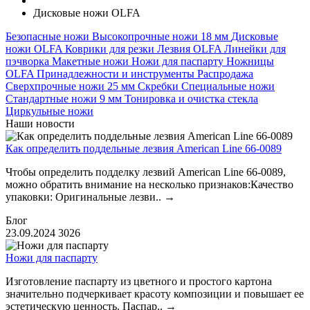
Дисковые ножи OLFA
Безопасные ножи
Высокопрочные ножи 18 мм
Дисковые
ножи OLFA
Коврики для резки
Лезвия OLFA
Линейки для
пэчворка
Макетные ножи
Ножи для паспарту
Ножницы
OLFA
Принадлежности и инструменты
Распродажа
Сверхпрочные ножи 25 мм
Скребки
Специальные ножи
Стандартные ножи 9 мм
Тонировка и очистка стекла
Циркульные ножи
Наши новости
Как определить поддельные лезвия American Line 66-0089
Чтобы определить подделку лезвий American Line 66-0089,
можно обратить внимание на несколько признаков:Качество
упаковки: Оригинальные лезви..
→
Блог
23.09.2024
3026
Ножи для паспарту
Изготовление паспарту из цветного и простого картона
значительно подчеркивает красоту композиции и повышает ее
эстетическую ценность. Паспар..
→