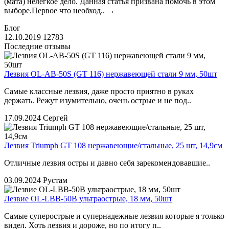
(мата) нелегкое дело. Данная статья призвана помочь в этом
выборе.Первое что необход..
→
Блог
12.10.2019
12783
Последние отзывы
Лезвия OL-AB-50S (GT 116) нержавеющей стали 9 мм, 50шт
Самые классные лезвия, даже просто приятно в руках
держать. Режут изумительно, очень острые и не под..
17.09.2024
Сергей
Лезвия Triumph GT 108 нержавеющие/стальные, 25 шт, 14,9см
Отличные лезвия остры и давно себя зарекомендовавшие..
03.09.2024
Рустам
Лезвие OL-LBB-50B ультраострые, 18 мм, 50шт
Самые суперострые и супернадежные лезвия которые я только
видел. Хоть лезвия и дороже, но по итогу п..