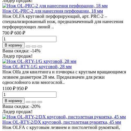
Лидер продаж!
Нож OL-PRC-2 для нанесения перфорации, 18 мм
Нож OLFA круговой перфорирующий, арт. PRC-2 –
специализированный нож, предназначенный для нанесения
перфорирующих линий ..
700 ₽
600 ₽
В корзину
Ваша скидка: -14%
Лидер продаж!
Нож OL-RTY-1/G круговой, 28 мм
Нож Olfa для квилтинга и пэчворка с круглым вращающимся
лезвием диаметром 28 мм. Предназначен для резки
однослойного или многослой..
1100 ₽
950 ₽
В корзину
Ваша скидка: -20%
Лидер продаж!
Нож OL-RTY-2/DX круговой, пистолетная рукоятка, 45 мм
Нож OLFА c круговым лезвием и пистолетной рукояткой,